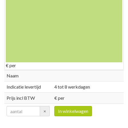
€
per
Naam
Indicatie levertijd
4 tot 8 werkdagen
Prijs incl BTW
€ per
×
In winkelwagen