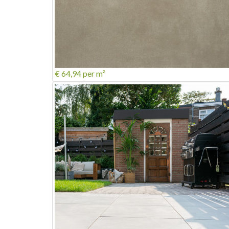
€ 64,94
per m²