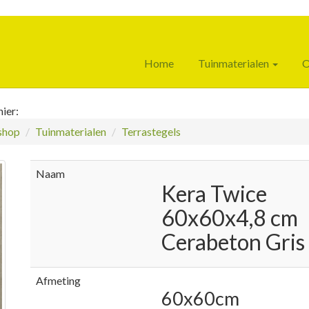
Home
Tuinmaterialen
O
ier:
hop
Tuinmaterialen
Terrastegels
Naam
Kera Twice
60x60x4,8 cm
Cerabeton Gris
Afmeting
60x60cm