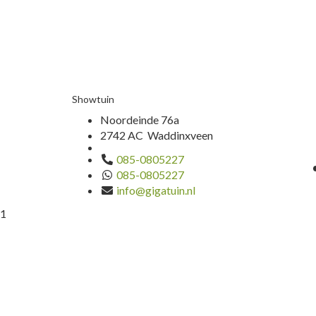
Showtuin
Noordeinde 76a
2742 AC Waddinxveen
085-0805227
085-0805227
info@gigatuin.nl
1