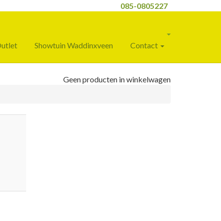
085-0805227
utlet
Showtuin Waddinxveen
Contact
Geen producten in winkelwagen