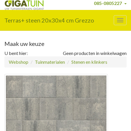
085-0805227
Terras+ steen 20x30x4 cm Grezzo
Togg
navig
Maak uw keuze
U bent hier:
Geen producten in winkelwagen
Webshop
Tuinmaterialen
Stenen en klinkers