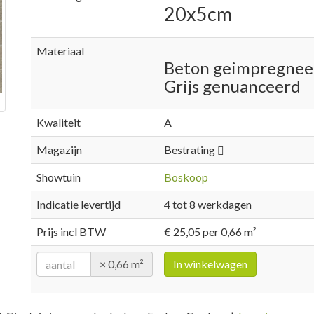
20x5cm
Materiaal
Beton geimpregnee
Grijs genuanceerd
Kwaliteit
A
Magazijn
Bestrating
Showtuin
Boskoop
Indicatie levertijd
4 tot 8 werkdagen
Prijs incl BTW
€ 25,05 per 0,66 m²
× 0,66 m²
In winkelwagen