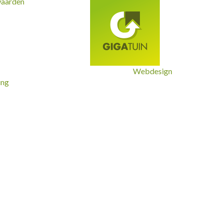
waarden
Webdesign
ing