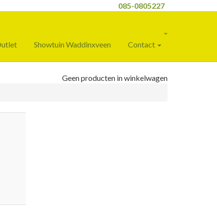
085-0805227
utlet
Showtuin Waddinxveen
Contact
Geen producten in winkelwagen