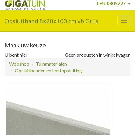
085-0805227
Opsluitband 8x20x100 cm vb Grijs
Togg
navig
Maak uw keuze
U bent hier:
Geen producten in winkelwagen
Webshop
Tuinmaterialen
Opsluitbanden en kantopsluiting