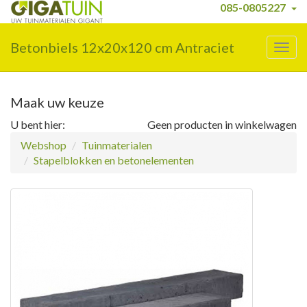
085-0805227
Betonbiels 12x20x120 cm Antraciet
Togg
navig
Maak uw keuze
U bent hier:
Geen producten in winkelwagen
Webshop
Tuinmaterialen
Stapelblokken en betonelementen