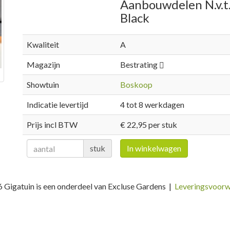
Aanbouwdelen N.v.t
Black
Kwaliteit
A
Magazijn
Bestrating
Showtuin
Boskoop
Indicatie levertijd
4 tot 8 werkdagen
Prijs incl BTW
€ 22,95 per stuk
stuk
In winkelwagen
 Gigatuin is een onderdeel van Excluse Gardens |
Leveringsvoor