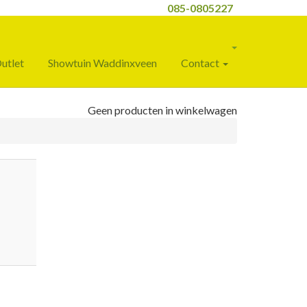
085-0805227
utlet
Showtuin Waddinxveen
Contact
Geen producten in winkelwagen