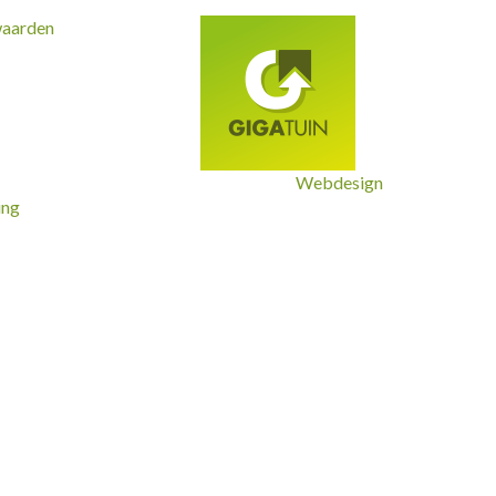
waarden
Webdesign
ing