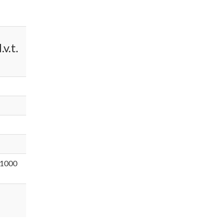
v.t.
 1000