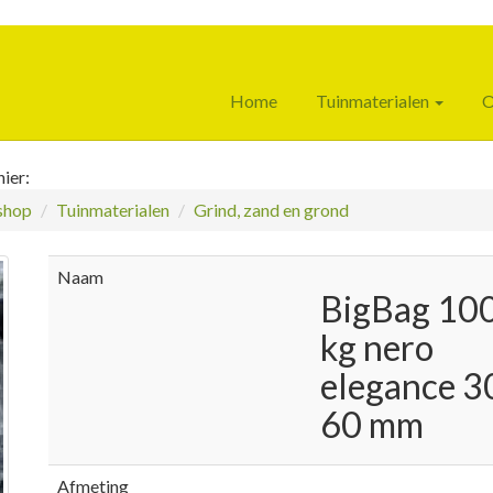
Home
Tuinmaterialen
O
ier:
hop
Tuinmaterialen
Grind, zand en grond
Naam
BigBag 10
kg nero
elegance 3
60 mm
Afmeting