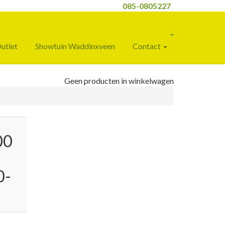
085-0805227
utlet
Showtuin Waddinxveen
Contact
Geen producten in winkelwagen
00
0-