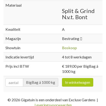
Materiaal
Split & Grind
N.v.t. Bont
Kwaliteit
A
Magazijn
Bestrating
Showtuin
Boskoop
Indicatie levertijd
4 tot 8 werkdagen
Prijs incl BTW
€ 189,00 per BigBag á
1000 kg
BigBag á 1000 kg
In winkelwagen
© 2026 Gigatuin is een onderdeel van Excluse Gardens |
Leveringsvoorwaarden