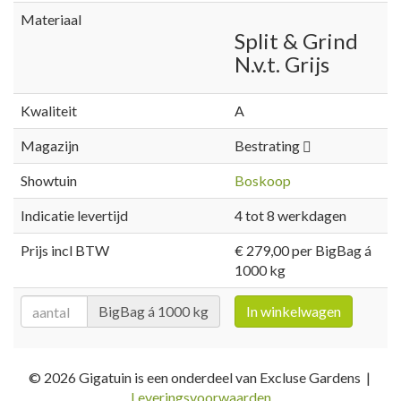
Materiaal
Split & Grind
N.v.t. Grijs
Kwaliteit
A
Magazijn
Bestrating
Showtuin
Boskoop
Indicatie levertijd
4 tot 8 werkdagen
Prijs incl BTW
€ 279,00 per BigBag á
1000 kg
BigBag á 1000 kg
In winkelwagen
© 2026 Gigatuin is een onderdeel van Excluse Gardens |
Leveringsvoorwaarden