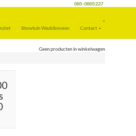
085-0805227
utlet
Showtuin Waddinxveen
Contact
Geen producten in winkelwagen
00
s
0