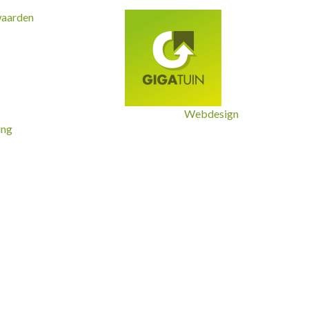
waarden
Webdesign
ing