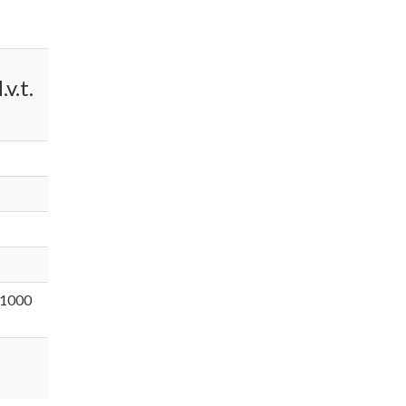
v.t.
 1000