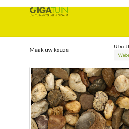
U bent h
Maak uw keuze
Webs