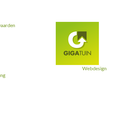
waarden
Webdesign
ing