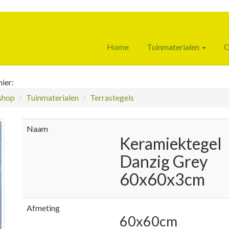
Home
Tuinmaterialen
O
ier:
hop
Tuinmaterialen
Terrastegels
Naam
Keramiektegel
Danzig Grey
60x60x3cm
Afmeting
60x60cm