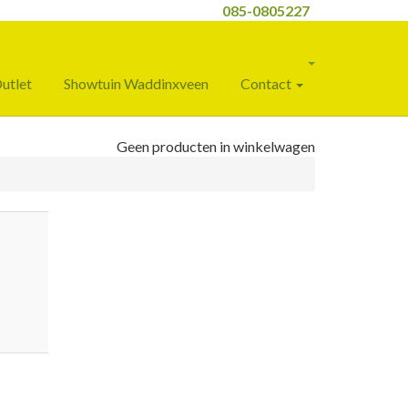
085-0805227
utlet
Showtuin Waddinxveen
Contact
Geen producten in winkelwagen