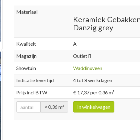
Materiaal
Keramiek Gebakke
Danzig grey
Kwaliteit
A
Magazijn
Outlet
Showtuin
Waddinxveen
Indicatie levertijd
4 tot 8 werkdagen
Prijs incl BTW
€ 17,37 per 0,36 m²
× 0,36 m²
In winkelwagen