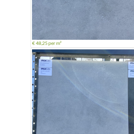
€ 48,25
per m²