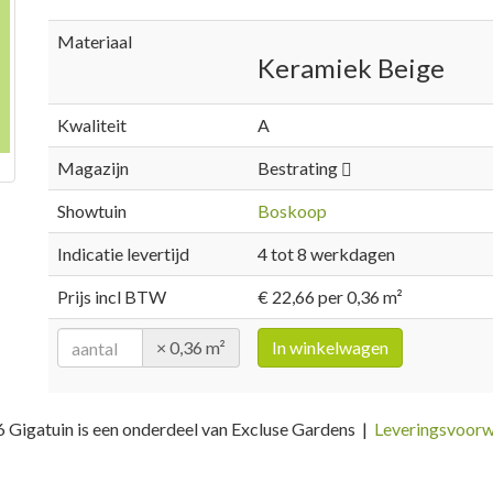
Materiaal
Keramiek Beige
Kwaliteit
A
Magazijn
Bestrating
Showtuin
Boskoop
Indicatie levertijd
4 tot 8 werkdagen
Prijs incl BTW
€ 22,66 per 0,36 m²
× 0,36 m²
In winkelwagen
 Gigatuin is een onderdeel van Excluse Gardens |
Leveringsvoor