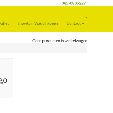
085-0805227
utlet
Showtuin Waddinxveen
Contact
Geen producten in winkelwagen
go