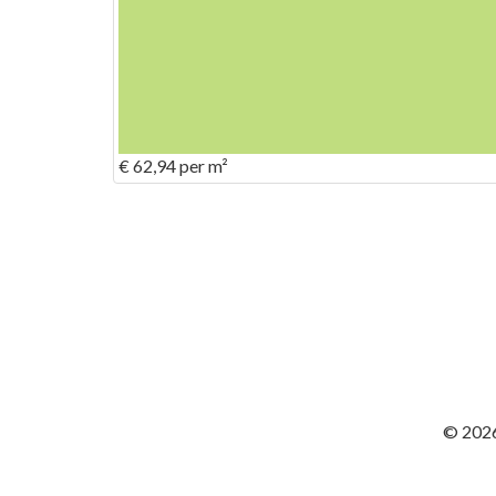
€ 62,94
per m²
© 2026