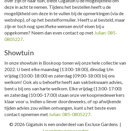
over zijn of haar tuin, biedt Gigatuin u de mogelijkheid om
deze in acht te nemen. Tijdens het bestellen heeft u de
mogelijkheid om deze in te vullen bij de opmerkingen (via de
webshop), of op het bestelformulier. Heeft u al besteld, maar
zijn er toch nog specifieke wensen en/of eisen bij u
opgekomen? Neem dan even contact op met
Julian: 085-
0805227
.
Showtuin
In onze showtuin in Boskoop tonen wij onze hele collectie van
2022. U bent elke maandag (13:00-18:00), dinsdag t/m
vrijdag (10:00-18:00) en zaterdag (09:00-18:00) bij ons
welkom! Ook als u behoefte heeft aan vakbekwaam advies,
bent u bij ons van harte welkom. Elke vrijdag (13:00-17:00)
en zaterdag (10:00-17:00) staan onze verkoopmedewerkers
klaar voor u. Indien u liever doordeweeks, of op afwijkende
tijden advies zou willen ontvangen, kunt u het beste even
contact opnemen met
Julian: 085-0805227
.
© 2026 Gigatuin is een onderdeel van Excluse Gardens |
Leveringsvoorwaarden