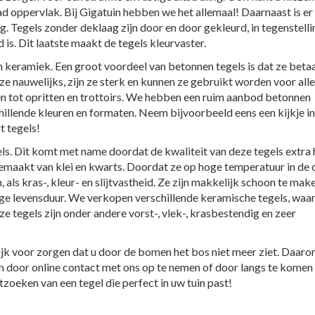
lad oppervlak. Bij Gigatuin hebben we het allemaal! Daarnaast is e
g. Tegels zonder deklaag zijn door en door gekleurd, in tegenstelli
is. Dit laatste maakt de tegels kleurvaster.
n keramiek. Een groot voordeel van betonnen tegels is dat ze beta
 ze nauwelijks, zijn ze sterk en kunnen ze gebruikt worden voor alle
en tot opritten en trottoirs. We hebben een ruim aanbod betonnen
hillende kleuren en formaten. Neem bijvoorbeeld eens een kijkje in
t tegels!
s. Dit komt met name doordat de kwaliteit van deze tegels extra 
gemaakt van klei en kwarts. Doordat ze op hoge temperatuur in de
ls kras-, kleur- en slijtvastheid. Ze zijn makkelijk schoon te make
ge levensduur. We verkopen verschillende keramische tegels, waa
 tegels zijn onder andere vorst-, vlek-, krasbestendig en zeer
ijk voor zorgen dat u door de bomen het bos niet meer ziet. Daaro
len door online contact met ons op te nemen of door langs te komen
zoeken van een tegel die perfect in uw tuin past!