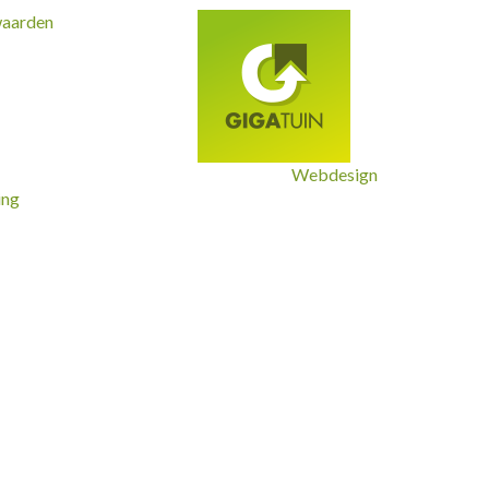
waarden
Webdesign
ing