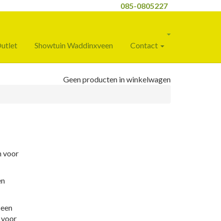
085-0805227
utlet
Showtuin Waddinxveen
Contact
Geen producten in winkelwagen
n voor
en
 een
n voor