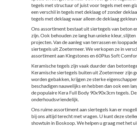
tegels met structuur of juist voor tegels met een g
een verschil in tegels met deklaag of zonder deklaa
tegels met deklaag waar alleen de deklaag gekleurd 
Ons assortiment bestaat uit siertegels van beton e
zijn. Ook behouden ze lang hun unieke kleur, slijten
projecten. Van de aanleg van terrassen en looppad
siertegels uit Zoetermeer. We verkopen ze in versc
assortiment aan Kingstones en 60Plus Soft Comfor
Keramische tegels zijn vaak duurder dan betontegel
Keramische siertegels buiten uit Zoetermeer zijn 
worden gebakken, krijgen ze sterke eigenschappen, a
beschadigen nauwelijks en hebben dan ook een lan
de populaire Kera Full Body 90x90x3cm tegels. Deze
onderhoudsvriendelijk.
Ons ruime assortiment aan siertegels kan er mogel
bij ons altijd terecht met vragen. U kunt deze stel
showtuin in Boskoop. We helpen u graag met het uit
siertegels buiten zoetermeer