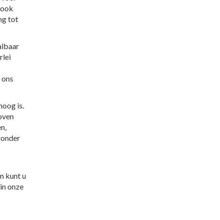
r ook
ng tot
albaar
rlei
 ons
hoog is.
 oven
n,
ronder
m kunt u
 in onze